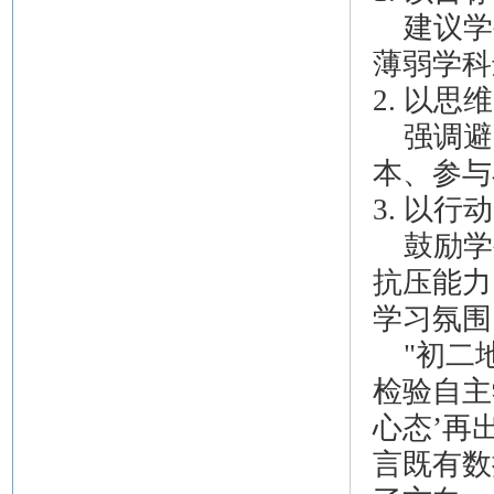
建议学
薄弱学科
2.
以思维
强调避
本、参与
3.
以行动
鼓励学
抗压能力
学习氛围
"
初二
检验自主
心态’再
言既有数