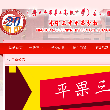
网站首页
走进三中
学校信息
招生频道
年级活动